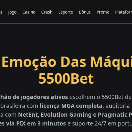
os
Jogo
Casino
Crash
Esporte
Bônus
Promo
Platafo
 Emoção Das Máqui
5500Bet
lhão de jogadores ativos
escolhem o 5500Bet de
 brasileira com
licença MGA completa
, auditori
iva com
NetEnt, Evolution Gaming e Pragmatic P
s via PIX em 3 minutos
e suporte 24/7 em port