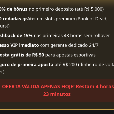
0% de bônus
no primeiro depósito (até R$ 5.000)
0 rodadas grátis
em slots premium (Book of Dead,
urst)
shback de 15%
nas primeiras 48 horas sem rollover
esso VIP imediato
com gerente dedicado 24/7
osta grátis de R$ 50
para apostas esportivas
guro de primeira aposta
até R$ 200 (dinheiro de volt
r)
 OFERTA VÁLIDA APENAS HOJE! Restam 4 horas
23 minutos