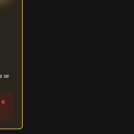
a se
 e