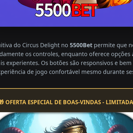
uitiva do Circus Delight no
5500Bet
permite que n
damente os controles, enquanto oferece opções 
s experientes. Os botões são responsivos e bem
periência de jogo confortável mesmo durante se
🎁 OFERTA ESPECIAL DE BOAS-VINDAS - LIMITADA