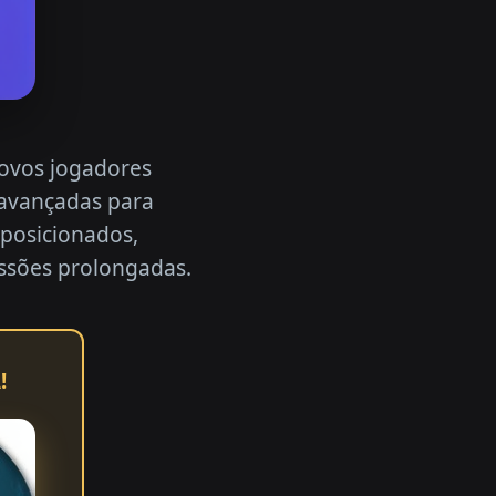
ovos jogadores
avançadas para
 posicionados,
ssões prolongadas.
!