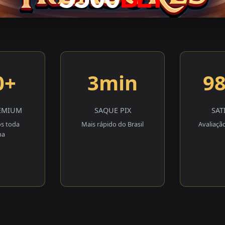
0+
3min
9
EMIUM
SAQUE PIX
SAT
s toda
Mais rápido do Brasil
Avaliaçã
na