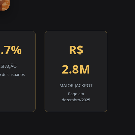
8.7%
R$
2.8M
ISFAÇÃO
o dos usuários
MAIOR JACKPOT
Pago em
dezembro/2025