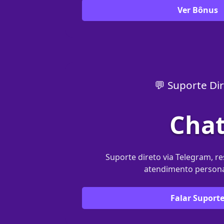
Ver Bônus
💬 Suporte Di
Cha
Suporte direto via Telegram, r
atendimento persona
Falar Suport