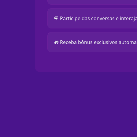
💬 Participe das conversas e interaj
🎁 Receba bônus exclusivos autom