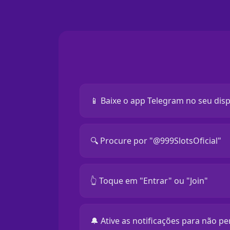
📱 Baixe o app Telegram no seu disp
🔍 Procure por "@999SlotsOficial"
👆 Toque em "Entrar" ou "Join"
🔔 Ative as notificações para não p