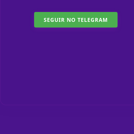
SEGUIR NO TELEGRAM