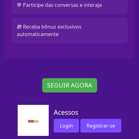
💬 Participe das conversas e interaja
🎁 Receba bônus exclusivos
automaticamente
SEGUIR AGORA
Acessos
Login
Registrar-se