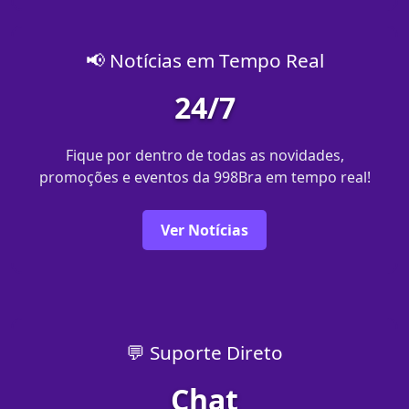
📢 Notícias em Tempo Real
24/7
Fique por dentro de todas as novidades,
promoções e eventos da 998Bra em tempo real!
Ver Notícias
💬 Suporte Direto
Chat