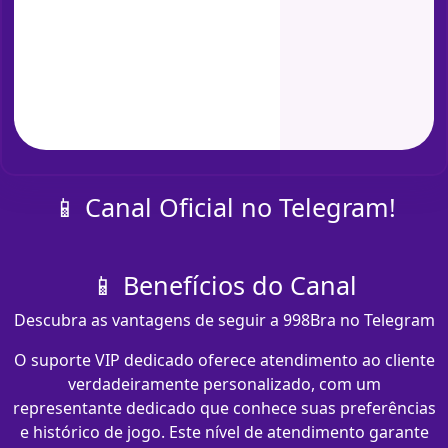
📱 Canal Oficial no Telegram!
📱 Benefícios do Canal
Descubra as vantagens de seguir a 998Bra no Telegram
O suporte VIP dedicado oferece atendimento ao cliente
verdadeiramente personalizado, com um
representante dedicado que conhece suas preferências
e histórico de jogo. Este nível de atendimento garante