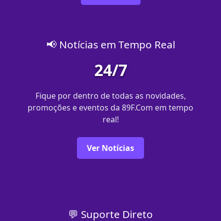
📢 Notícias em Tempo Real
24/7
Fique por dentro de todas as novidades,
promoções e eventos da 89F.Com em tempo
real!
Ver Notícias
💬 Suporte Direto