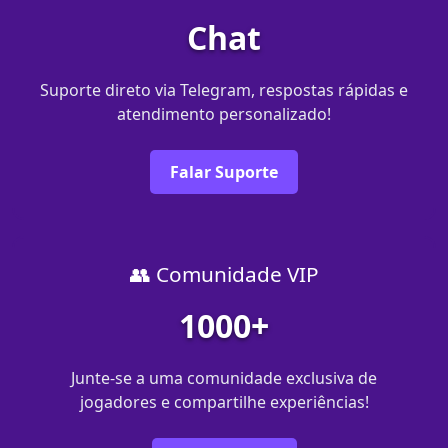
Chat
Suporte direto via Telegram, respostas rápidas e
atendimento personalizado!
Falar Suporte
👥 Comunidade VIP
1000+
Junte-se a uma comunidade exclusiva de
jogadores e compartilhe experiências!