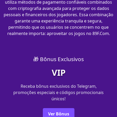
utiliza métodos de pagamento confiáveis combinados
com criptografia avançada para proteger os dados
pessoais e financeiros dos jogadores. Essa combinação
garante uma experiência tranquila e segura,
permitindo que os usuários se concentrem no que
realmente importa: aproveitar os jogos no 89F.Com.
🎁 Bônus Exclusivos
VIP
Receba bônus exclusivos do Telegram,
promoções especiais e códigos promocionais
únicos!
Ver Bônus