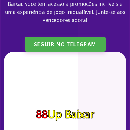
Baixar, você tem acesso a promoções incríveis e
uma experiência de jogo inigualável. Junte-se aos
vencedores agora!
SEGUIR NO TELEGRAM