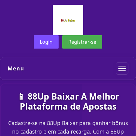
Login
Registrar-se
Menu
📱 88Up Baixar A Melhor
Plataforma de Apostas
Cadastre-se na 88Up Baixar para ganhar bônus
no cadastro e em cada recarga. Com a 88Up