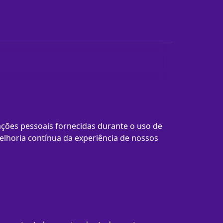
ações pessoais fornecidas durante o uso de
elhoria contínua da experiência de nossos