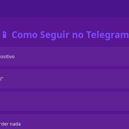
📱 Como Seguir no Telegram
ositivo
l"
erder nada