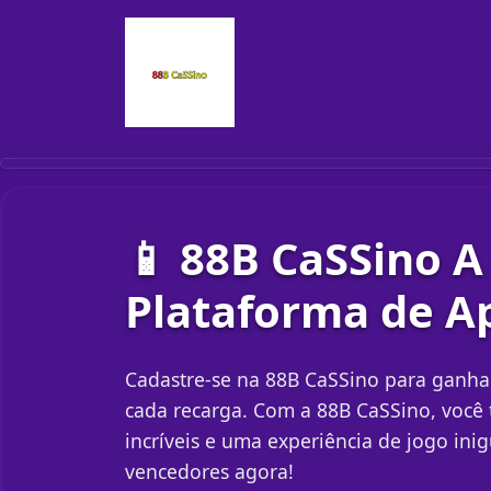
📱 88B CaSSino A
Plataforma de A
Cadastre-se na 88B CaSSino para ganha
cada recarga. Com a 88B CaSSino, você
incríveis e uma experiência de jogo inig
vencedores agora!