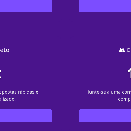
reto
👥 
t
espostas rápidas e
Junte-se a uma com
lizado!
compa
e