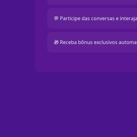
💬 Participe das conversas e interaj
🎁 Receba bônus exclusivos autom