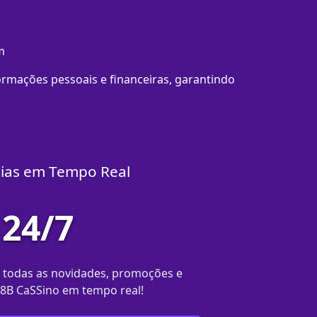
m
ormações pessoais e financeiras, garantindo
cias em Tempo Real
24/7
e todas as novidades, promoções e
88B CaSSino em tempo real!