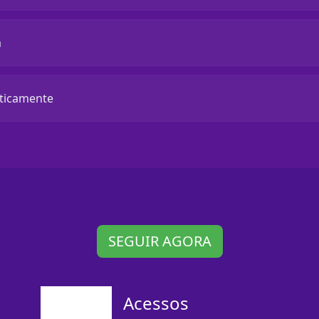
a
aticamente
SEGUIR AGORA
Acessos