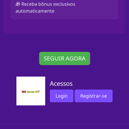
🎁 Receba bônus exclusivos
automaticamente
SEGUIR AGORA
Acessos
Login
Registrar-se