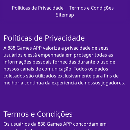
Políticas de Privacidade
Termos e Condições
Sitemap
Políticas de Privacidade
A 888 Games APP valoriza a privacidade de seus
usuários e está empenhada em proteger todas as
informações pessoais fornecidas durante o uso de
nossos canais de comunicação. Todos os dados
coletados são utilizados exclusivamente para fins de
melhoria contínua da experiência de nossos jogadores.
Termos e Condições
Os usuários da 888 Games APP concordam em