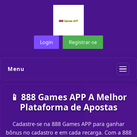
Login
Registrar-se
Menu
📱 888 Games APP A Melhor
Plataforma de Apostas
Cadastre-se na 888 Games APP para ganhar
bônus no cadastro e em cada recarga. Com a 888