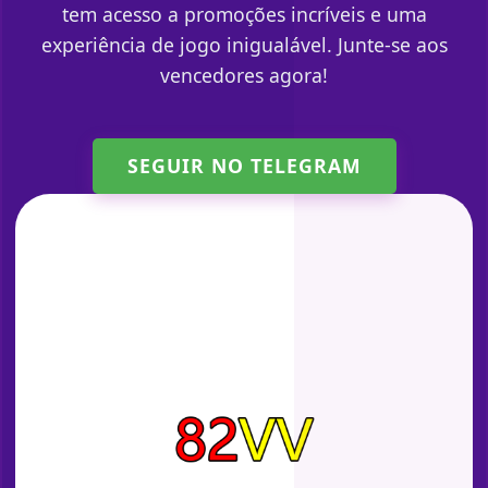
tem acesso a promoções incríveis e uma
experiência de jogo inigualável. Junte-se aos
vencedores agora!
SEGUIR NO TELEGRAM