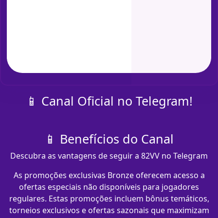
📱 Canal Oficial no Telegram!
📱 Benefícios do Canal
Descubra as vantagens de seguir a 82VV no Telegram
As promoções exclusivas Bronze oferecem acesso a
ofertas especiais não disponíveis para jogadores
regulares. Estas promoções incluem bônus temáticos,
torneios exclusivos e ofertas sazonais que maximizam