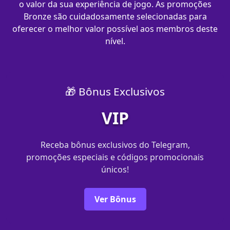
o valor da sua experiência de jogo. As promoções
Bronze são cuidadosamente selecionadas para
oferecer o melhor valor possível aos membros deste
nível.
🎁 Bônus Exclusivos
VIP
Receba bônus exclusivos do Telegram,
promoções especiais e códigos promocionais
únicos!
Ver Bônus