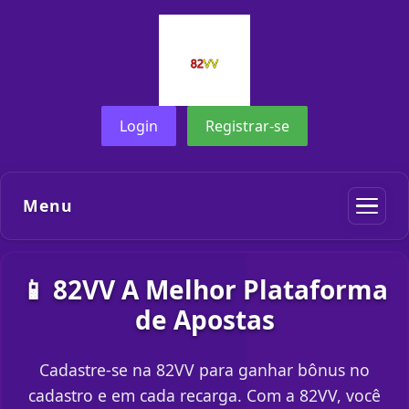
Login
Registrar-se
Menu
📱 82VV A Melhor Plataforma
de Apostas
Cadastre-se na 82VV para ganhar bônus no
cadastro e em cada recarga. Com a 82VV, você