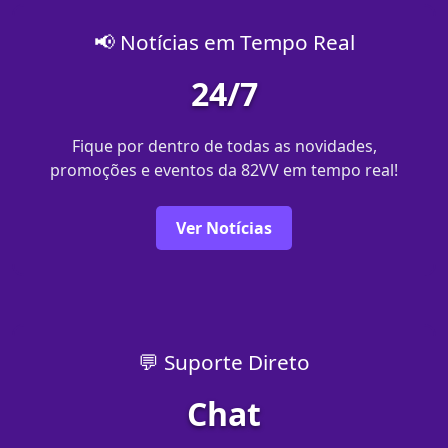
📢 Notícias em Tempo Real
24/7
Fique por dentro de todas as novidades,
promoções e eventos da 82VV em tempo real!
Ver Notícias
💬 Suporte Direto
Chat