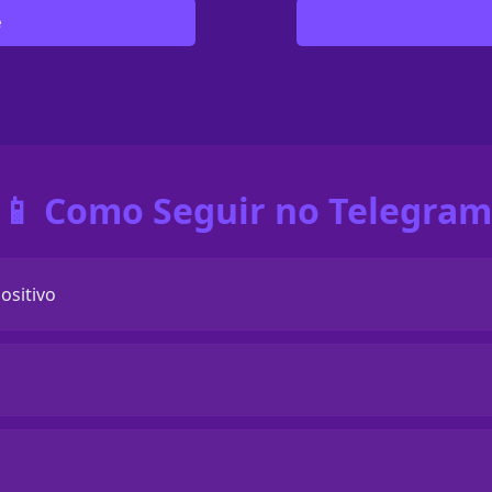
e
📱 Como Seguir no Telegram
ositivo