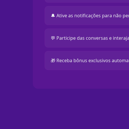
🔔 Ative as notificações para não p
💬 Participe das conversas e interaj
🎁 Receba bônus exclusivos autom