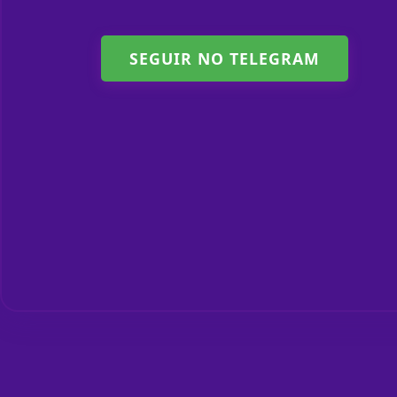
SEGUIR NO TELEGRAM