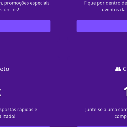
m, promoções especiais
Fique por dentro d
s únicos!
eventos da
reto
👥 
t
espostas rápidas e
Junte-se a uma com
lizado!
compa