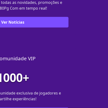
e todas as novidades, promoções e
 80Pg Com em tempo real!
Ver Notícias
Comunidade VIP
1000+
unidade exclusiva de jogadores e
rtilhe experiências!