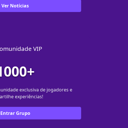
Ver Notícias
Comunidade VIP
1000+
unidade exclusiva de jogadores e
rtilhe experiências!
Entrar Grupo