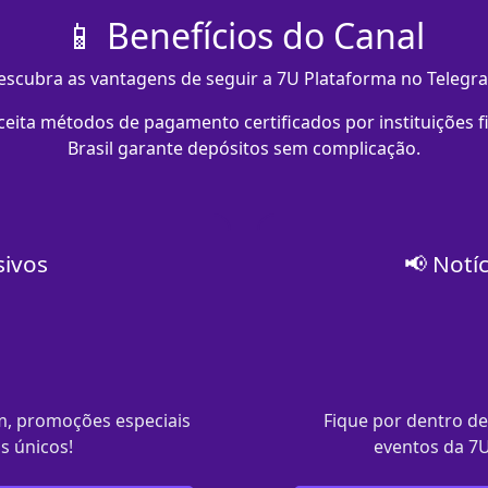
📱 Benefícios do Canal
escubra as vantagens de seguir a 7U Plataforma no Telegr
ceita métodos de pagamento certificados por instituições f
Brasil garante depósitos sem complicação.
sivos
📢 Notí
m, promoções especiais
Fique por dentro d
s únicos!
eventos da 7