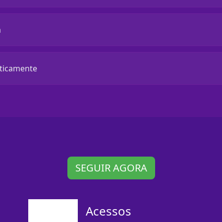
a
aticamente
SEGUIR AGORA
Acessos