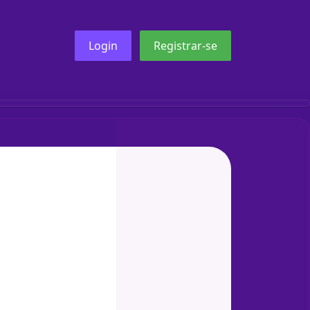
Login
Registrar-se