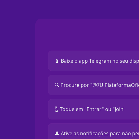
📱 Baixe o app Telegram no seu disp
🔍 Procure por "@7U PlataformaOfic
👆 Toque em "Entrar" ou "Join"
🔔 Ative as notificações para não p