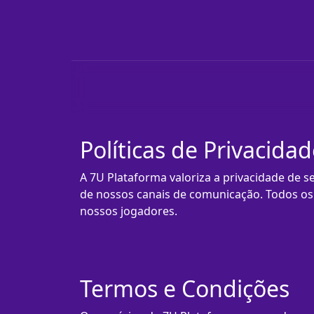
Políticas de Privacida
A 7U Plataforma valoriza a privacidade de 
de nossos canais de comunicação. Todos os 
nossos jogadores.
Termos e Condições