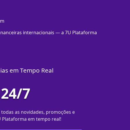
am
inanceiras internacionais — a 7U Plataforma
cias em Tempo Real
24/7
e todas as novidades, promoções e
U Plataforma em tempo real!