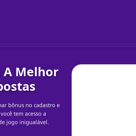
a A Melhor
postas
har bônus no cadastro e
 você tem acesso a
e jogo inigualável.