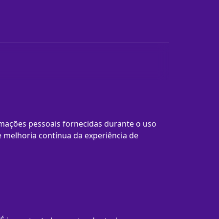
rmações pessoais fornecidas durante o uso
e melhoria contínua da experiência de