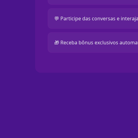
💬 Participe das conversas e interaj
🎁 Receba bônus exclusivos autom