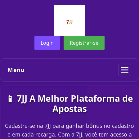
Login
Registrar-se
Menu
📱 7JJ A Melhor Plataforma de
Apostas
Cadastre-se na 7JJ para ganhar bônus no cadastro
e em cada recarga. Com a 7JJ, você tem acesso a