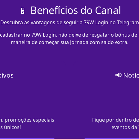
📱 Benefícios do Canal
Descubra as vantagens de seguir a 79W Login no Telegram
 cadastrar no 79W Login, não deixe de resgatar o bônus de
maneira de começar sua jornada com saldo extra.
sivos
📢 Notí
m, promoções especiais
Fique por dentro d
s únicos!
eventos da