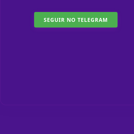
SEGUIR NO TELEGRAM