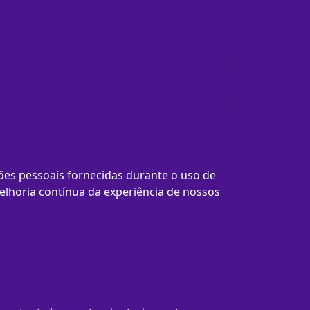
ões pessoais fornecidas durante o uso de
elhoria contínua da experiência de nossos