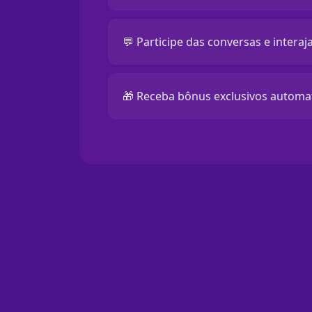
💬 Participe das conversas e interaj
🎁 Receba bônus exclusivos autom