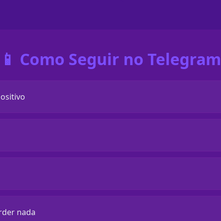
📱 Como Seguir no Telegram
ositivo
erder nada