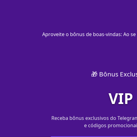
Aproveite o bônus de boas-vindas: Ao se
🎁 Bônus Exclu
VIP
Receba bônus exclusivos do Telegra
e códigos promocionai