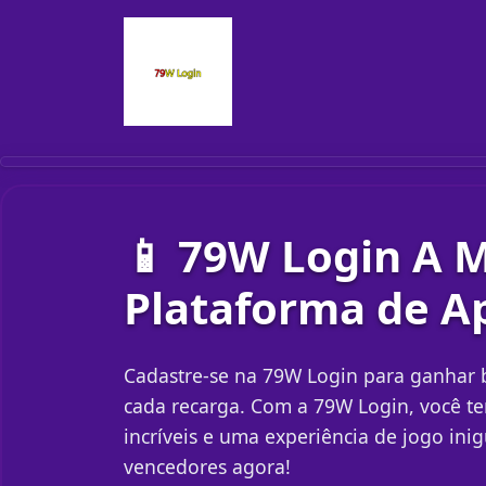
📱 79W Login A 
Plataforma de A
Cadastre-se na 79W Login para ganhar 
cada recarga. Com a 79W Login, você t
incríveis e uma experiência de jogo inig
vencedores agora!