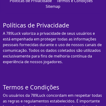
Políticas de Privacidade
Termos e Condições
Sitemap
Políticas de Privacidade
A 789Luck valoriza a privacidade de seus usuários e
está empenhada em proteger todas as informações
pessoais fornecidas durante o uso de nossos canais de
comunicação. Todos os dados coletados são utilizados
exclusivamente para fins de melhoria contínua da
experiência de nossos jogadores.
Termos e Condições
Os usuários da 789Luck concordam em respeitar todas
as regras e regulamentos estabelecidos. É importante