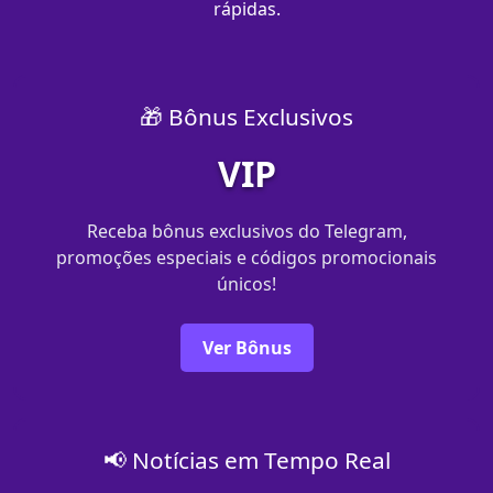
rápidas.
🎁 Bônus Exclusivos
VIP
Receba bônus exclusivos do Telegram,
promoções especiais e códigos promocionais
únicos!
Ver Bônus
📢 Notícias em Tempo Real