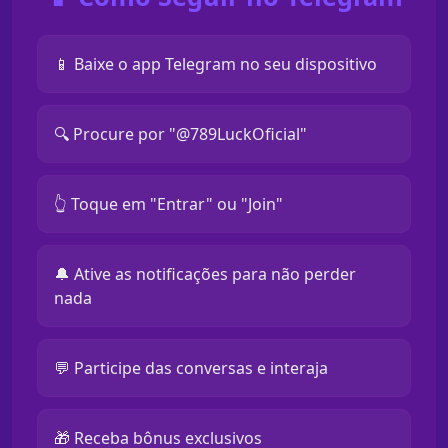
📱 Baixe o app Telegram no seu dispositivo
🔍 Procure por "@789LuckOficial"
👆 Toque em "Entrar" ou "Join"
🔔 Ative as notificações para não perder
nada
💬 Participe das conversas e interaja
🎁 Receba bônus exclusivos