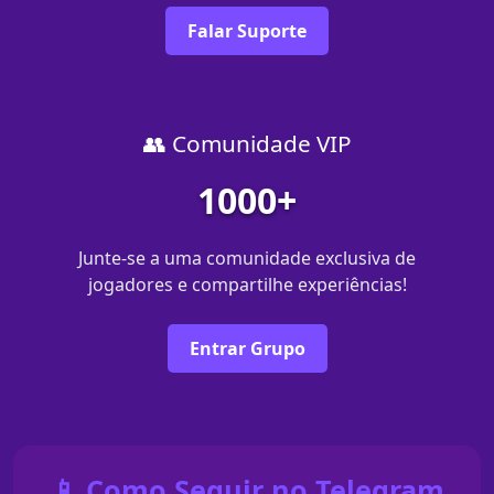
Falar Suporte
👥 Comunidade VIP
1000+
Junte-se a uma comunidade exclusiva de
jogadores e compartilhe experiências!
Entrar Grupo
📱 Como Seguir no Telegram