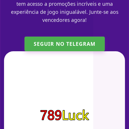
tem acesso a promoções incríveis e uma
experiência de jogo inigualável. Junte-se aos
vencedores agora!
SEGUIR NO TELEGRAM