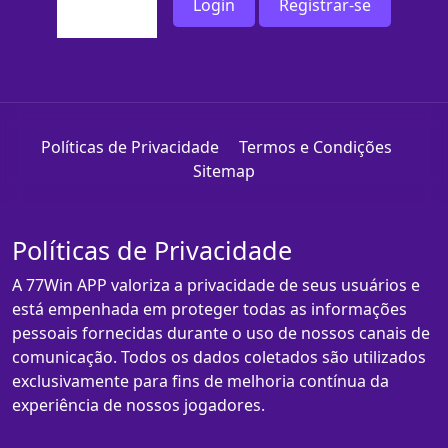
Login
Registrar-se
Políticas de Privacidade
Termos e Condições
Sitemap
Políticas de Privacidade
A 77Win APP valoriza a privacidade de seus usuários e
está empenhada em proteger todas as informações
pessoais fornecidas durante o uso de nossos canais de
comunicação. Todos os dados coletados são utilizados
exclusivamente para fins de melhoria contínua da
experiência de nossos jogadores.