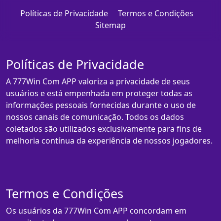
Políticas de Privacidade
Termos e Condições
Sitemap
Políticas de Privacidade
A 777Win Com APP valoriza a privacidade de seus
usuários e está empenhada em proteger todas as
informações pessoais fornecidas durante o uso de
nossos canais de comunicação. Todos os dados
coletados são utilizados exclusivamente para fins de
melhoria contínua da experiência de nossos jogadores.
Termos e Condições
Os usuários da 777Win Com APP concordam em