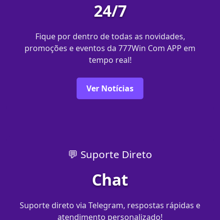
24/7
Fique por dentro de todas as novidades,
promoções e eventos da 777Win Com APP em
tempo real!
Ver Notícias
💬 Suporte Direto
Chat
Suporte direto via Telegram, respostas rápidas e
atendimento personalizado!