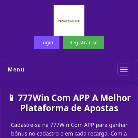
Login
Registrar-se
Menu
📱 777Win Com APP A Melhor
Plataforma de Apostas
Cadastre-se na 777Win Com APP para ganhar
bônus no cadastro e em cada recarga. Com a