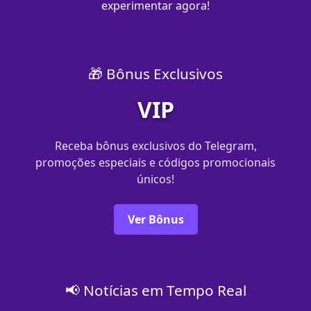
experimentar agora!
🎁 Bônus Exclusivos
VIP
Receba bônus exclusivos do Telegram,
promoções especiais e códigos promocionais
únicos!
Ver Bônus
📢 Notícias em Tempo Real