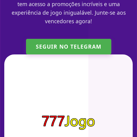
tem acesso a promoções incríveis e uma
experiência de jogo inigualável. Junte-se aos
vencedores agora!
SEGUIR NO TELEGRAM