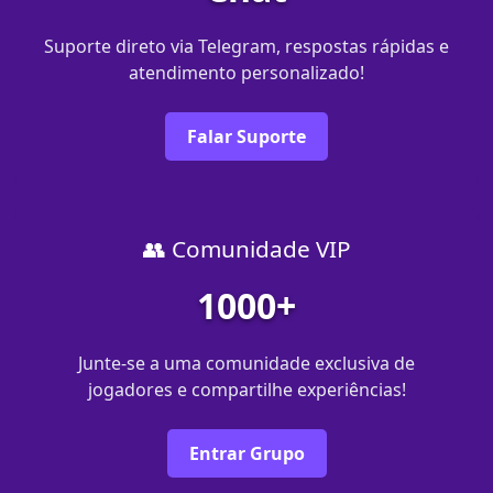
Suporte direto via Telegram, respostas rápidas e
atendimento personalizado!
Falar Suporte
👥 Comunidade VIP
1000+
Junte-se a uma comunidade exclusiva de
jogadores e compartilhe experiências!
Entrar Grupo