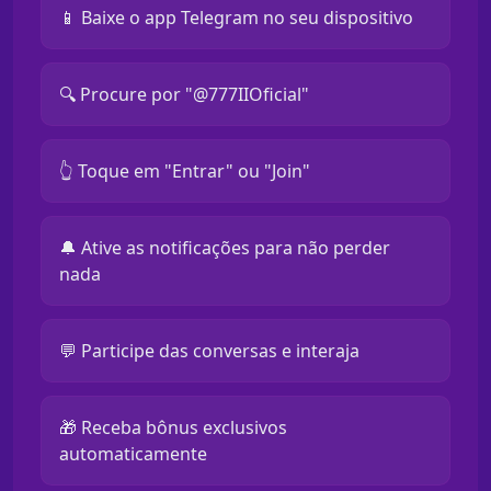
📱 Baixe o app Telegram no seu dispositivo
🔍 Procure por "@777IIOficial"
👆 Toque em "Entrar" ou "Join"
🔔 Ative as notificações para não perder
nada
💬 Participe das conversas e interaja
🎁 Receba bônus exclusivos
automaticamente