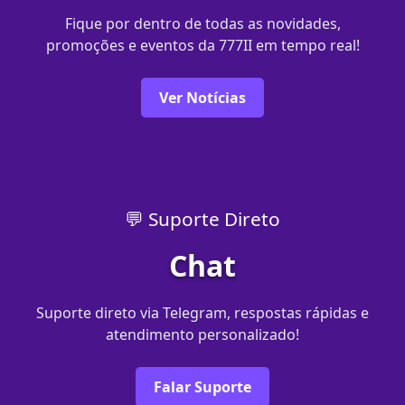
Fique por dentro de todas as novidades,
promoções e eventos da 777II em tempo real!
Ver Notícias
💬 Suporte Direto
Chat
Suporte direto via Telegram, respostas rápidas e
atendimento personalizado!
Falar Suporte