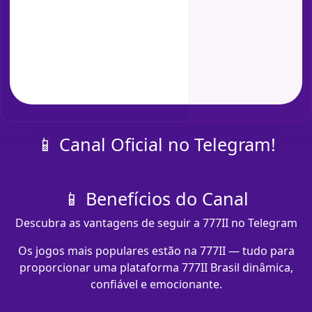
📱 Canal Oficial no Telegram!
📱 Benefícios do Canal
Descubra as vantagens de seguir a 777II no Telegram
Os jogos mais populares estão na 777II — tudo para
proporcionar uma plataforma 777II Brasil dinâmica,
confiável e emocionante.