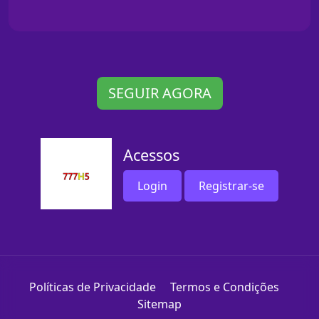
SEGUIR AGORA
Acessos
Login
Registrar-se
Políticas de Privacidade
Termos e Condições
Sitemap