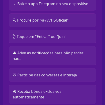
📱 Baixe o app Telegram no seu dispositivo
🔍 Procure por "@777H5Oficial"
👆 Toque em "Entrar" ou "Join"
🔔 Ative as notificações para não perder
nada
💬 Participe das conversas e interaja
🎁 Receba bônus exclusivos
automaticamente