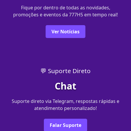
Fique por dentro de todas as novidades,
promoções e eventos da 777H5 em tempo real!
Ver Notícias
💬 Suporte Direto
Chat
Suporte direto via Telegram, respostas rápidas e
atendimento personalizado!
Falar Suporte