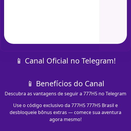
📱 Canal Oficial no Telegram!
📱 Benefícios do Canal
Descubra as vantagens de seguir a 777H5 no Telegram
Use o código exclusivo da 777H5 777H5 Brasil e
desbloqueie bônus extras — comece sua aventura
agora mesmo!