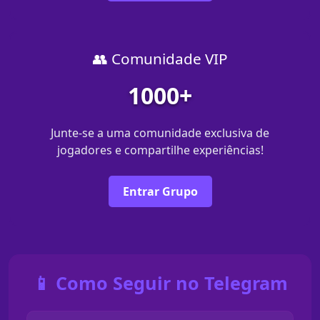
👥 Comunidade VIP
1000+
Junte-se a uma comunidade exclusiva de
jogadores e compartilhe experiências!
Entrar Grupo
📱 Como Seguir no Telegram