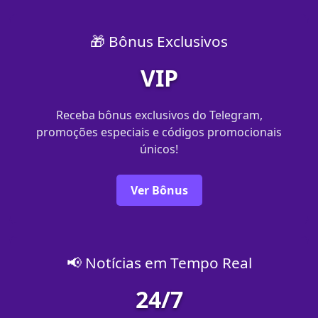
🎁 Bônus Exclusivos
VIP
Receba bônus exclusivos do Telegram,
promoções especiais e códigos promocionais
únicos!
Ver Bônus
📢 Notícias em Tempo Real
24/7