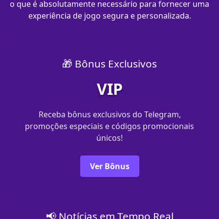
o que é absolutamente necessário para fornecer uma
experiência de jogo segura e personalizada.
🎁 Bônus Exclusivos
VIP
Receba bônus exclusivos do Telegram,
promoções especiais e códigos promocionais
únicos!
Ver Bônus
📢 Notícias em Tempo Real