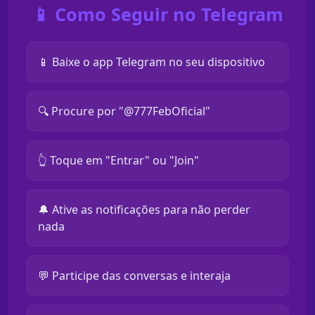
📱 Como Seguir no Telegram
📱 Baixe o app Telegram no seu dispositivo
🔍 Procure por "@777FebOficial"
👆 Toque em "Entrar" ou "Join"
🔔 Ative as notificações para não perder
nada
💬 Participe das conversas e interaja