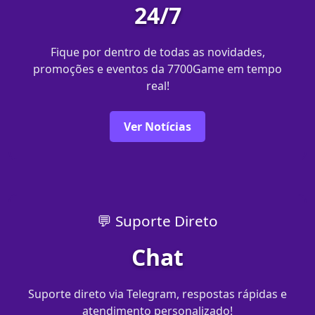
24/7
Fique por dentro de todas as novidades,
promoções e eventos da 7700Game em tempo
real!
Ver Notícias
💬 Suporte Direto
Chat
Suporte direto via Telegram, respostas rápidas e
atendimento personalizado!