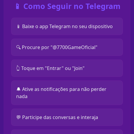
📱 Como Seguir no Telegram
📱 Baixe o app Telegram no seu dispositivo
🔍 Procure por "@7700GameOficial"
👆 Toque em "Entrar" ou "Join"
🔔 Ative as notificações para não perder
nada
💬 Participe das conversas e interaja