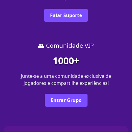
Falar Suporte
👥 Comunidade VIP
1000+
Junte-se a uma comunidade exclusiva de
jogadores e compartilhe experiências!
Entrar Grupo