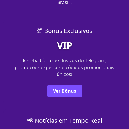
Brasil .
🎁 Bônus Exclusivos
VIP
Receba bônus exclusivos do Telegram,
promoções especiais e códigos promocionais
únicos!
Ver Bônus
📢 Notícias em Tempo Real