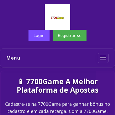
Login
Registrar-se
Menu
📱 7700Game A Melhor
Plataforma de Apostas
Cadastre-se na 7700Game para ganhar bônus no
cadastro e em cada recarga. Com a 7700Game,