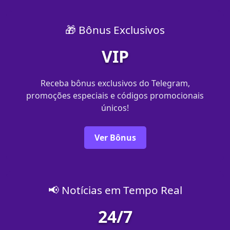
🎁 Bônus Exclusivos
VIP
Receba bônus exclusivos do Telegram,
promoções especiais e códigos promocionais
únicos!
Ver Bônus
📢 Notícias em Tempo Real
24/7