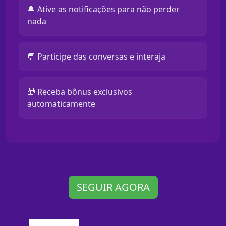
🔔 Ative as notificações para não perder
nada
💬 Participe das conversas e interaja
🎁 Receba bônus exclusivos
automaticamente
SEGUIR AGORA