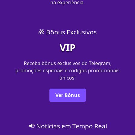
na experiência.
🎁 Bônus Exclusivos
VIP
Receba bônus exclusivos do Telegram,
promoções especiais e códigos promocionais
únicos!
Ver Bônus
📢 Notícias em Tempo Real