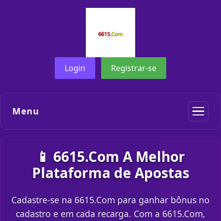
Login
Registrar-se
Menu
📱 6615.Com A Melhor
Plataforma de Apostas
Cadastre-se na 6615.Com para ganhar bônus no
cadastro e em cada recarga. Com a 6615.Com,