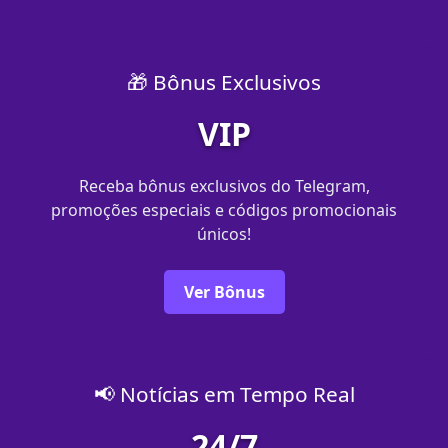
🎁 Bônus Exclusivos
VIP
Receba bônus exclusivos do Telegram,
promoções especiais e códigos promocionais
únicos!
Ver Bônus
📢 Notícias em Tempo Real
24/7