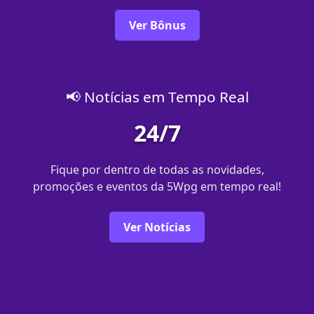
Ver Bônus
📢 Notícias em Tempo Real
24/7
Fique por dentro de todas as novidades,
promoções e eventos da 5Wpg em tempo real!
Ver Notícias