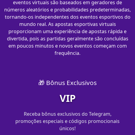
eventos virtuais são baseados em geradores de
números aleatórios e probabilidades predeterminadas,
tornando-os independentes dos eventos esportivos do
mundo real. As apostas esportivas virtuais
proporcionam uma experiência de apostas rápida e
divertida, pois as partidas geralmente são concluídas
em poucos minutos e novos eventos começam com
frequência.
🎁 Bônus Exclusivos
VIP
Receba bônus exclusivos do Telegram,
promoções especiais e códigos promocionais
únicos!