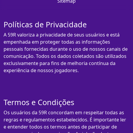
Sitemap
Políticas de Privacidade
A 59R valoriza a privacidade de seus usuários e está
empenhada em proteger todas as informações
pessoais fornecidas durante o uso de nossos canais de
comunicação. Todos os dados coletados são utilizados
exclusivamente para fins de melhoria contínua da
experiência de nossos jogadores.
Termos e Condições
Os usuários da 59R concordam em respeitar todas as
regras e regulamentos estabelecidos. É importante ler
e entender todos os termos antes de participar de