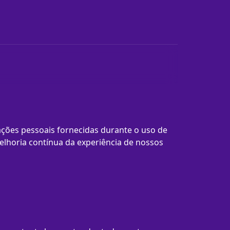
ações pessoais fornecidas durante o uso de
elhoria contínua da experiência de nossos