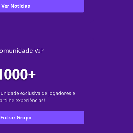
Ver Notícias
Comunidade VIP
1000+
unidade exclusiva de jogadores e
rtilhe experiências!
Entrar Grupo