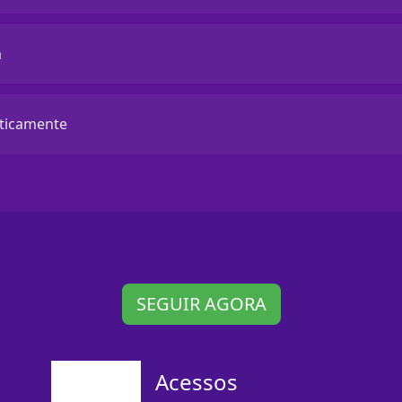
a
aticamente
SEGUIR AGORA
Acessos