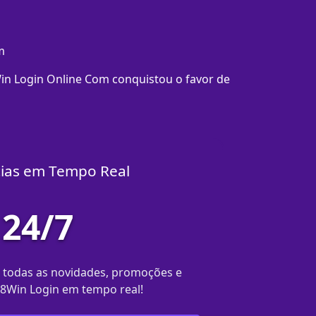
m
in Login Online Com conquistou o favor de
cias em Tempo Real
24/7
e todas as novidades, promoções e
58Win Login em tempo real!