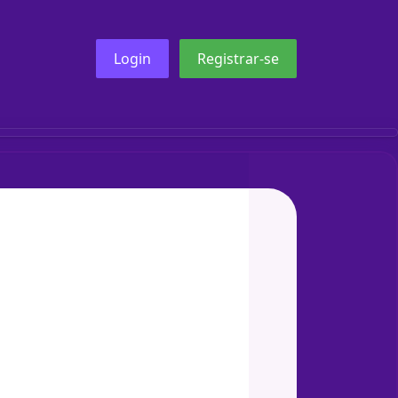
Login
Registrar-se