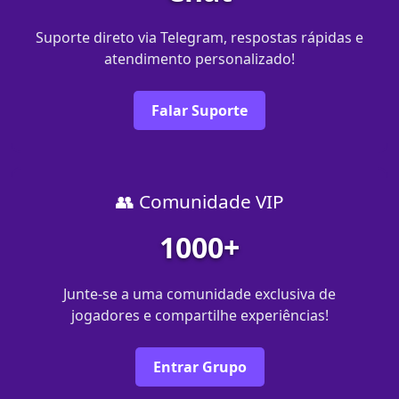
Suporte direto via Telegram, respostas rápidas e
atendimento personalizado!
Falar Suporte
👥 Comunidade VIP
1000+
Junte-se a uma comunidade exclusiva de
jogadores e compartilhe experiências!
Entrar Grupo