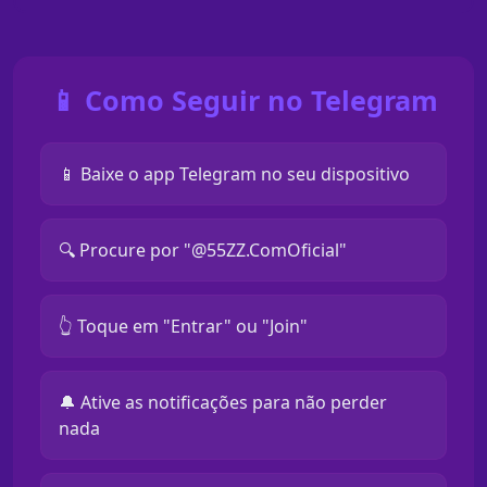
📱 Como Seguir no Telegram
📱 Baixe o app Telegram no seu dispositivo
🔍 Procure por "@55ZZ.ComOficial"
👆 Toque em "Entrar" ou "Join"
🔔 Ative as notificações para não perder
nada