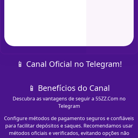
📱 Canal Oficial no Telegram!
📱 Benefícios do Canal
Descubra as vantagens de seguir a 55ZZ.Com no
Telegram
Configure métodos de pagamento seguros e confiáveis
para facilitar depósitos e saques. Recomendamos usar
métodos oficiais e verificados, evitando opções não