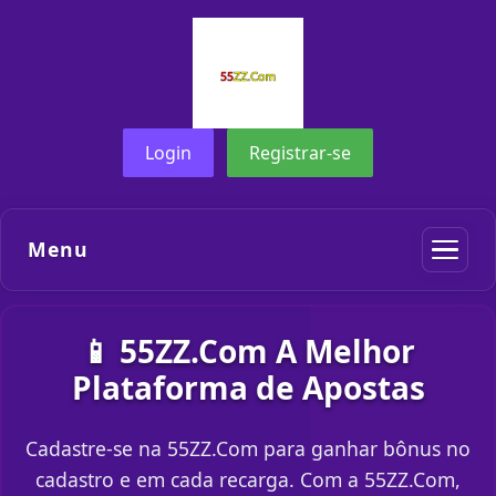
Login
Registrar-se
Menu
📱 55ZZ.Com A Melhor
Plataforma de Apostas
Cadastre-se na 55ZZ.Com para ganhar bônus no
cadastro e em cada recarga. Com a 55ZZ.Com,