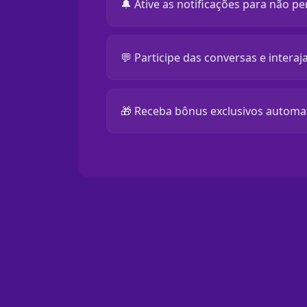
🔔 Ative as notificações para não p
💬 Participe das conversas e interaj
🎁 Receba bônus exclusivos autom