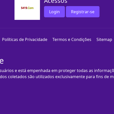
Acessos
Login
Registrar-se
Políticas de Privacidade
Termos e Condições
Sitemap
de
usuários e está empenhada em proteger todas as informaçõ
os coletados são utilizados exclusivamente para fins de m