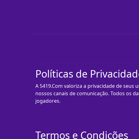
Políticas de Privacida
A 5419.Com valoriza a privacidade de seus 
nossos canais de comunicação. Todos os dad
jogadores.
Termos e Condições