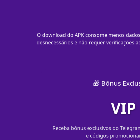
O download do APK consome menos dados mó
desnecessários e não requer verificações 
🎁 Bônus Exclu
VIP
Receba bônus exclusivos do Telegra
e códigos promocionai