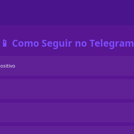
📱 Como Seguir no Telegram
ositivo