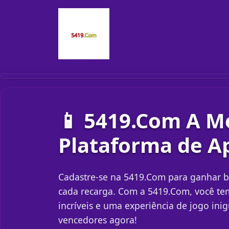
📱 5419.Com A M
Plataforma de A
Cadastre-se na 5419.Com para ganhar 
cada recarga. Com a 5419.Com, você t
incríveis e uma experiência de jogo inig
vencedores agora!