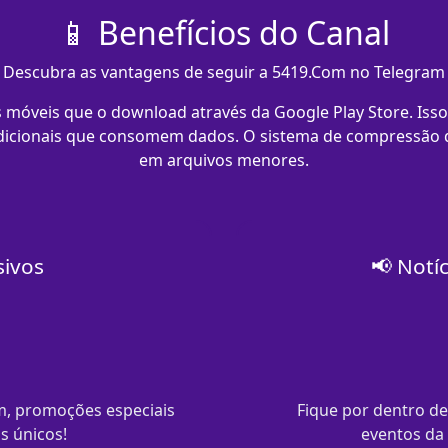
📱 Benefícios do Canal
Descubra as vantagens de seguir a 5419.Com no Telegram
veis que o download através da Google Play Store. Isso
adicionais que consomem dados. O sistema de compressão 
em arquivos menores.
sivos
📢 Notí
m, promoções especiais
Fique por dentro d
s únicos!
eventos da