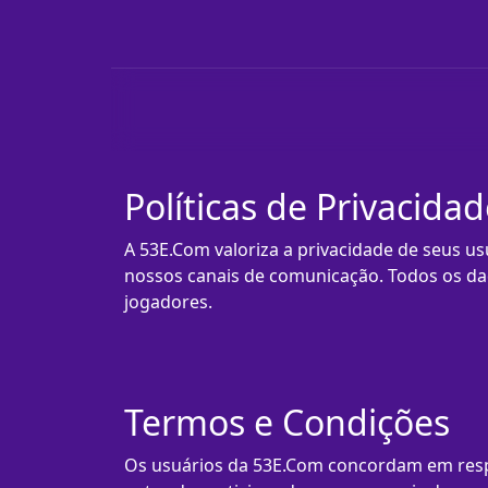
Políticas de Privacida
A 53E.Com valoriza a privacidade de seus u
nossos canais de comunicação. Todos os dad
jogadores.
Termos e Condições
Os usuários da 53E.Com concordam em respe