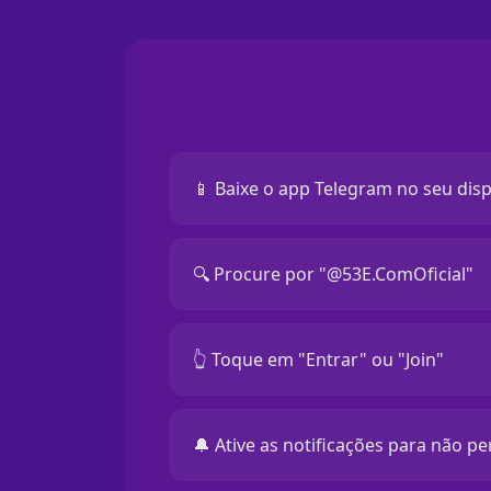
📱 Baixe o app Telegram no seu disp
🔍 Procure por "@53E.ComOficial"
👆 Toque em "Entrar" ou "Join"
🔔 Ative as notificações para não p