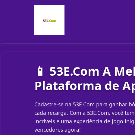
📱 53E.Com A Me
Plataforma de A
Cadastre-se na 53E.Com para ganhar bô
cada recarga. Com a 53E.Com, você tem
incríveis e uma experiência de jogo inig
vencedores agora!