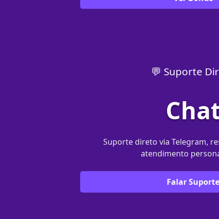
💬 Suporte Di
Cha
Suporte direto via Telegram, r
atendimento persona
Falar Suport