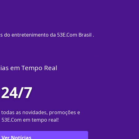
ãs do entretenimento da 53E.Com Brasil .
cias em Tempo Real
24/7
e todas as novidades, promoções e
 53E.Com em tempo real!
Ver Notícias