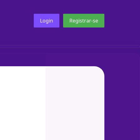
Login
Registrar-se