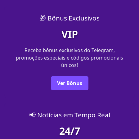
🎁 Bônus Exclusivos
VIP
Receba bônus exclusivos do Telegram,
promoções especiais e códigos promocionais
únicos!
Ver Bônus
📢 Notícias em Tempo Real
24/7