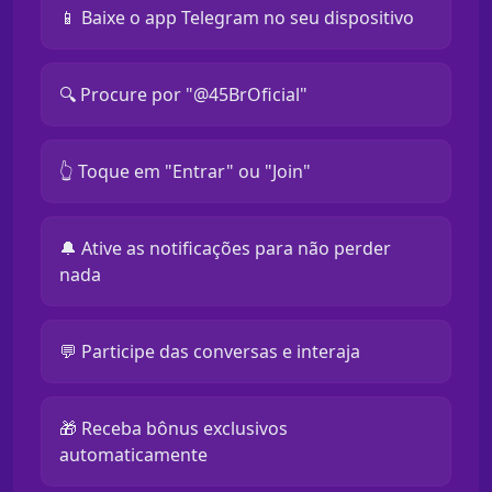
📱 Baixe o app Telegram no seu dispositivo
🔍 Procure por "@45BrOficial"
👆 Toque em "Entrar" ou "Join"
🔔 Ative as notificações para não perder
nada
💬 Participe das conversas e interaja
🎁 Receba bônus exclusivos
automaticamente