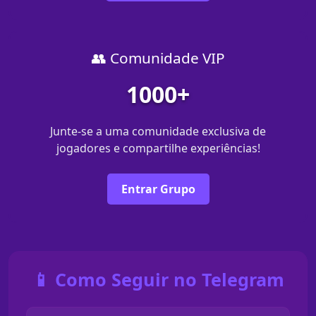
👥 Comunidade VIP
1000+
Junte-se a uma comunidade exclusiva de
jogadores e compartilhe experiências!
Entrar Grupo
📱 Como Seguir no Telegram