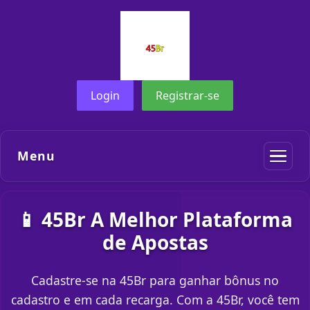
Login
Registrar-se
Menu
📱 45Br A Melhor Plataforma
de Apostas
Cadastre-se na 45Br para ganhar bônus no
cadastro e em cada recarga. Com a 45Br, você tem