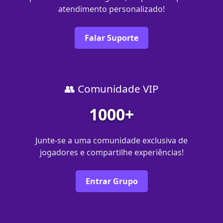
atendimento personalizado!
Falar Suporte
👥 Comunidade VIP
1000+
Junte-se a uma comunidade exclusiva de
jogadores e compartilhe experiências!
Entrar Grupo