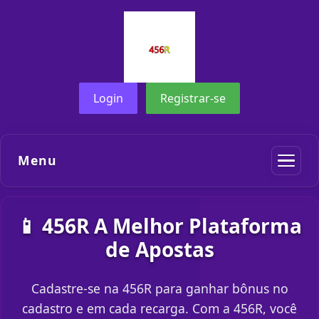
Login
Registrar-se
Menu
📱 456R A Melhor Plataforma
de Apostas
Cadastre-se na 456R para ganhar bônus no
cadastro e em cada recarga. Com a 456R, você