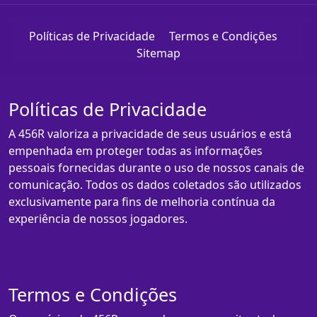
Políticas de Privacidade
Termos e Condições
Sitemap
Políticas de Privacidade
A 456R valoriza a privacidade de seus usuários e está
empenhada em proteger todas as informações
pessoais fornecidas durante o uso de nossos canais de
comunicação. Todos os dados coletados são utilizados
exclusivamente para fins de melhoria contínua da
experiência de nossos jogadores.
Termos e Condições