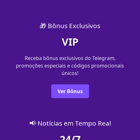
🎁 Bônus Exclusivos
VIP
Receba bônus exclusivos do Telegram,
promoções especiais e códigos promocionais
únicos!
Ver Bônus
📢 Notícias em Tempo Real
24/7