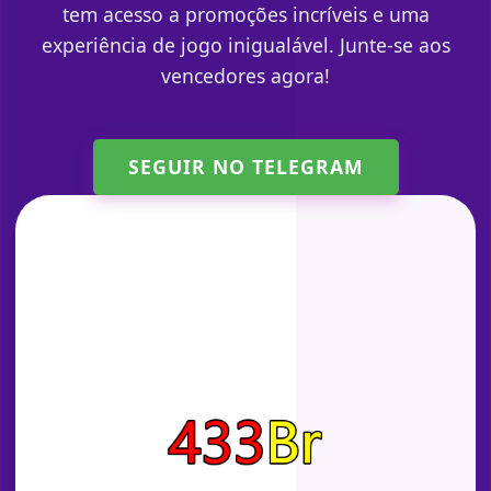
tem acesso a promoções incríveis e uma
experiência de jogo inigualável. Junte-se aos
vencedores agora!
SEGUIR NO TELEGRAM