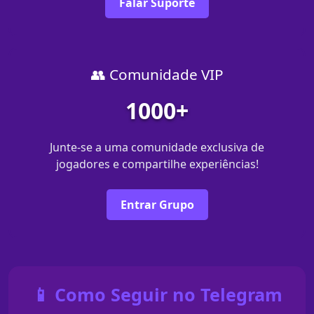
Falar Suporte
👥 Comunidade VIP
1000+
Junte-se a uma comunidade exclusiva de
jogadores e compartilhe experiências!
Entrar Grupo
📱 Como Seguir no Telegram