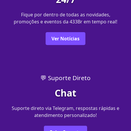
Fique por dentro de todas as novidades,
promoções e eventos da 433Br em tempo real!
Ver Notícias
💬 Suporte Direto
Chat
Suporte direto via Telegram, respostas rápidas e
atendimento personalizado!