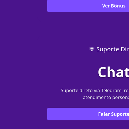
Ver Bônus
💬 Suporte Di
Cha
Suporte direto via Telegram, r
atendimento persona
Falar Suport