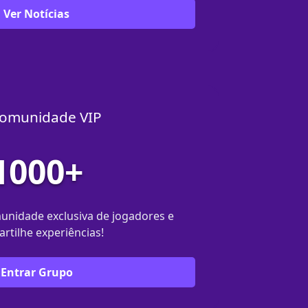
Ver Notícias
Comunidade VIP
1000+
unidade exclusiva de jogadores e
rtilhe experiências!
Entrar Grupo