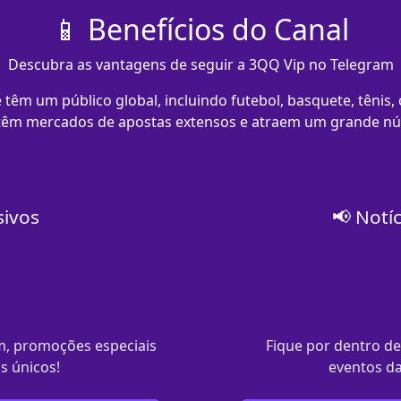
📱 Benefícios do Canal
Descubra as vantagens de seguir a 3QQ Vip no Telegram
têm um público global, incluindo futebol, basquete, tênis,
têm mercados de apostas extensos e atraem um grande n
sivos
📢 Notí
m, promoções especiais
Fique por dentro d
s únicos!
eventos d