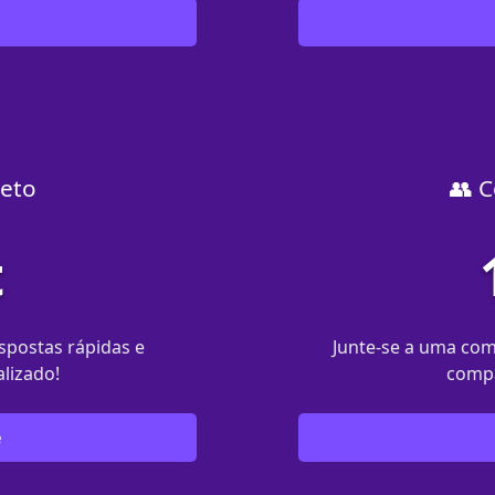
reto
👥 
t
espostas rápidas e
Junte-se a uma com
lizado!
compa
e