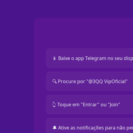
📱 Baixe o app Telegram no seu disp
🔍 Procure por "@3QQ VipOficial"
👆 Toque em "Entrar" ou "Join"
🔔 Ative as notificações para não p