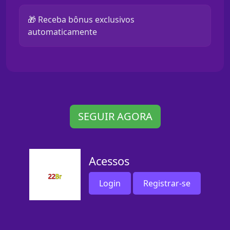
🎁 Receba bônus exclusivos
automaticamente
SEGUIR AGORA
Acessos
Login
Registrar-se