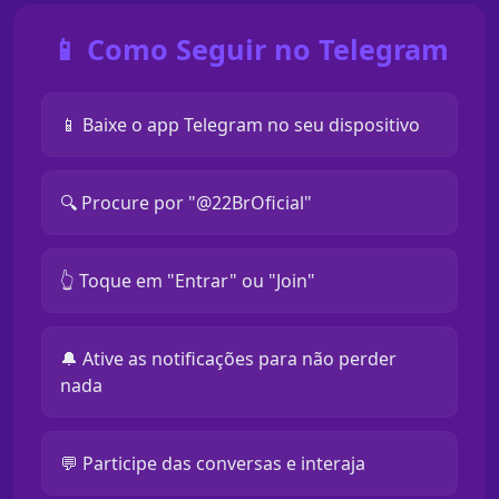
📱 Como Seguir no Telegram
📱 Baixe o app Telegram no seu dispositivo
🔍 Procure por "@22BrOficial"
👆 Toque em "Entrar" ou "Join"
🔔 Ative as notificações para não perder
nada
💬 Participe das conversas e interaja