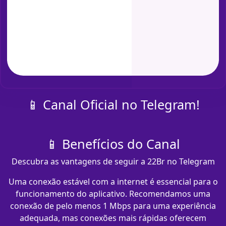
📱 Canal Oficial no Telegram!
📱 Benefícios do Canal
Descubra as vantagens de seguir a 22Br no Telegram
Uma conexão estável com a internet é essencial para o
funcionamento do aplicativo. Recomendamos uma
conexão de pelo menos 1 Mbps para uma experiência
adequada, mas conexões mais rápidas oferecem