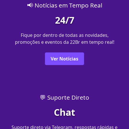
📢 Notícias em Tempo Real
24/7
Fique por dentro de todas as novidades,
promoções e eventos da 22Br em tempo real!
Ver Notícias
💬 Suporte Direto
Chat
Suporte direto via Telegram, respostas rápidas e