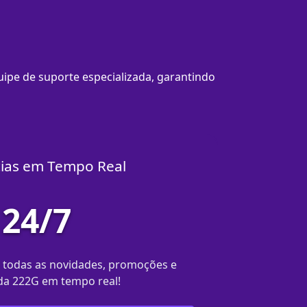
ipe de suporte especializada, garantindo
cias em Tempo Real
24/7
e todas as novidades, promoções e
da 222G em tempo real!