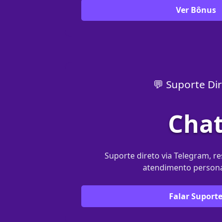
Ver Bônus
💬 Suporte Di
Cha
Suporte direto via Telegram, r
atendimento persona
Falar Suport