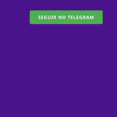
SEGUIR NO TELEGRAM