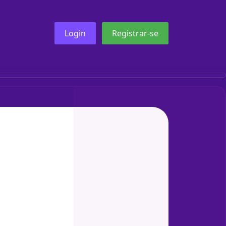
Login
Registrar-se