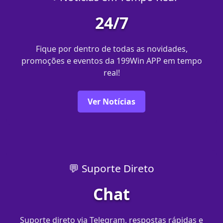
24/7
Fique por dentro de todas as novidades,
promoções e eventos da 199Win APP em tempo
real!
Ver Notícias
💬 Suporte Direto
Chat
Suporte direto via Telegram, respostas rápidas e