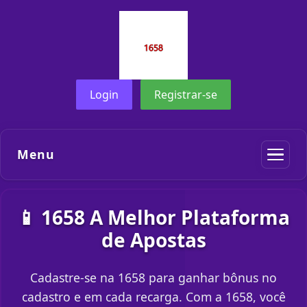
Login
Registrar-se
Menu
📱 1658 A Melhor Plataforma
de Apostas
Cadastre-se na 1658 para ganhar bônus no
cadastro e em cada recarga. Com a 1658, você