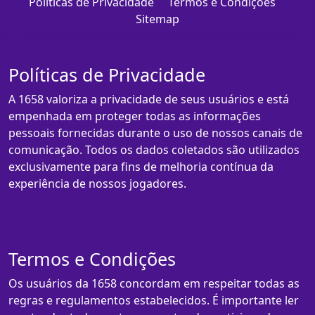
Políticas de Privacidade
Termos e Condições
Sitemap
Políticas de Privacidade
A 1658 valoriza a privacidade de seus usuários e está
empenhada em proteger todas as informações
pessoais fornecidas durante o uso de nossos canais de
comunicação. Todos os dados coletados são utilizados
exclusivamente para fins de melhoria contínua da
experiência de nossos jogadores.
Termos e Condições
Os usuários da 1658 concordam em respeitar todas as
regras e regulamentos estabelecidos. É importante ler