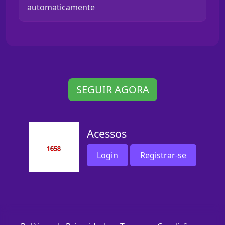
automaticamente
SEGUIR AGORA
Acessos
Login
Registrar-se