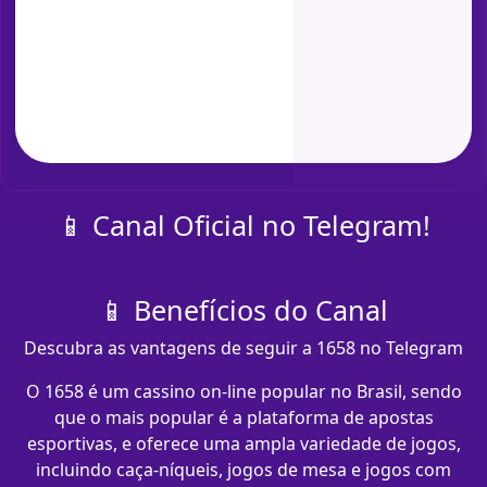
📱 Canal Oficial no Telegram!
📱 Benefícios do Canal
Descubra as vantagens de seguir a 1658 no Telegram
O 1658 é um cassino on-line popular no Brasil, sendo
que o mais popular é a plataforma de apostas
esportivas, e oferece uma ampla variedade de jogos,
incluindo caça-níqueis, jogos de mesa e jogos com