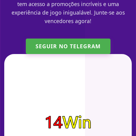
tem acesso a promoções incríveis e uma
experiência de jogo inigualável. Junte-se aos
vencedores agora!
SEGUIR NO TELEGRAM