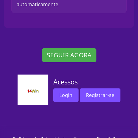
automaticamente
SEGUIR AGORA
Acessos
Login
Registrar-se