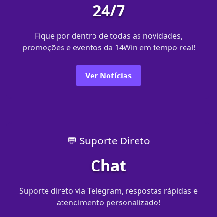
24/7
Fique por dentro de todas as novidades,
promoções e eventos da 14Win em tempo real!
Ver Notícias
💬 Suporte Direto
Chat
Suporte direto via Telegram, respostas rápidas e
atendimento personalizado!