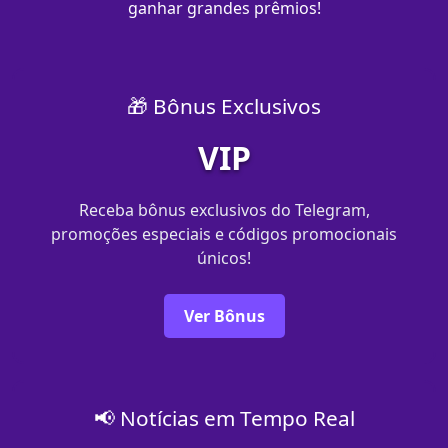
ganhar grandes prêmios!
🎁 Bônus Exclusivos
VIP
Receba bônus exclusivos do Telegram,
promoções especiais e códigos promocionais
únicos!
Ver Bônus
📢 Notícias em Tempo Real