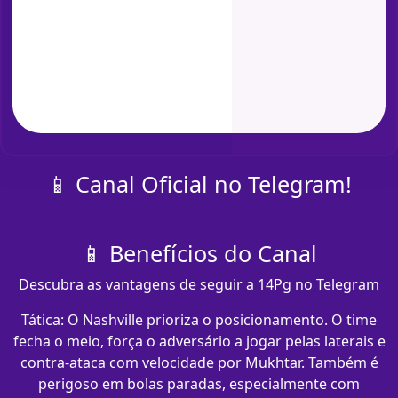
📱 Canal Oficial no Telegram!
📱 Benefícios do Canal
Descubra as vantagens de seguir a 14Pg no Telegram
Tática: O Nashville prioriza o posicionamento. O time
fecha o meio, força o adversário a jogar pelas laterais e
contra-ataca com velocidade por Mukhtar. Também é
perigoso em bolas paradas, especialmente com