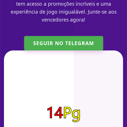
tem acesso a promoções incríveis e uma
experiência de jogo inigualável. Junte-se aos
vencedores agora!
SEGUIR NO TELEGRAM