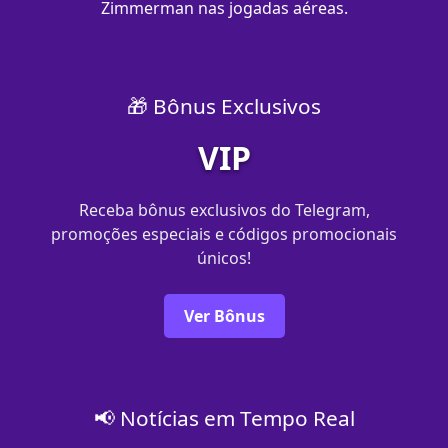
Zimmerman nas jogadas aéreas.
🎁 Bônus Exclusivos
VIP
Receba bônus exclusivos do Telegram,
promoções especiais e códigos promocionais
únicos!
Ver Bônus
📢 Notícias em Tempo Real