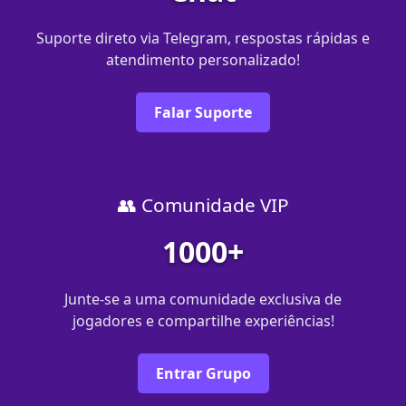
Suporte direto via Telegram, respostas rápidas e
atendimento personalizado!
Falar Suporte
👥 Comunidade VIP
1000+
Junte-se a uma comunidade exclusiva de
jogadores e compartilhe experiências!
Entrar Grupo