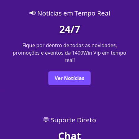
📢 Notícias em Tempo Real
24/7
Fique por dentro de todas as novidades,
promoções e eventos da 1400Win Vip em tempo
real!
Ver Notícias
💬 Suporte Direto
Chat