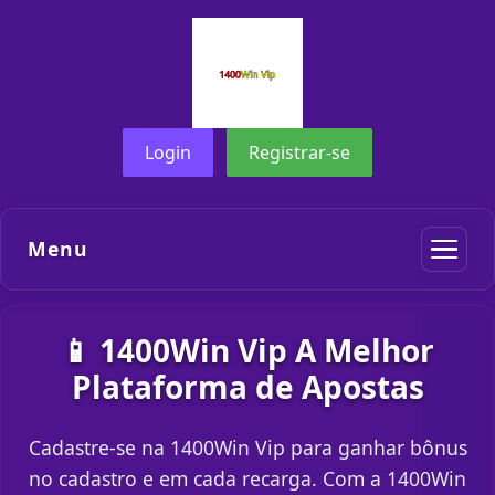
Login
Registrar-se
Menu
📱 1400Win Vip A Melhor
Plataforma de Apostas
Cadastre-se na 1400Win Vip para ganhar bônus
no cadastro e em cada recarga. Com a 1400Win