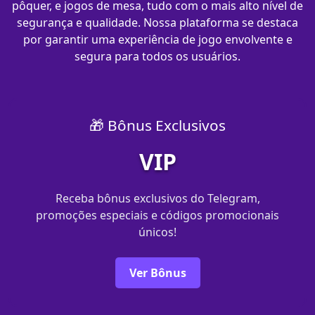
pôquer, e jogos de mesa, tudo com o mais alto nível de
segurança e qualidade. Nossa plataforma se destaca
por garantir uma experiência de jogo envolvente e
segura para todos os usuários.
🎁 Bônus Exclusivos
VIP
Receba bônus exclusivos do Telegram,
promoções especiais e códigos promocionais
únicos!
Ver Bônus