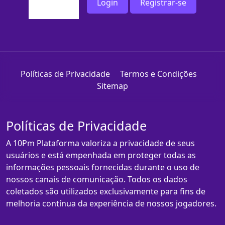
Login
Registrar-se
Políticas de Privacidade
Termos e Condições
Sitemap
Políticas de Privacidade
A 10Pm Plataforma valoriza a privacidade de seus
usuários e está empenhada em proteger todas as
informações pessoais fornecidas durante o uso de
nossos canais de comunicação. Todos os dados
coletados são utilizados exclusivamente para fins de
melhoria contínua da experiência de nossos jogadores.