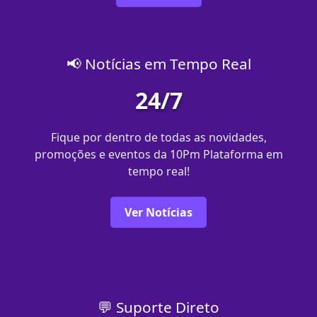
📢 Notícias em Tempo Real
24/7
Fique por dentro de todas as novidades,
promoções e eventos da 10Pm Plataforma em
tempo real!
Ver Notícias
💬 Suporte Direto