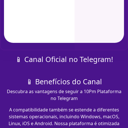
📱 Canal Oficial no Telegram!
📱 Benefícios do Canal
Descubra as vantagens de seguir a 10Pm Plataforma
no Telegram
A compatibilidade também se estende a diferentes
sistemas operacionais, incluindo Windows, macOS,
Linux, iOS e Android. Nossa plataforma é otimizada