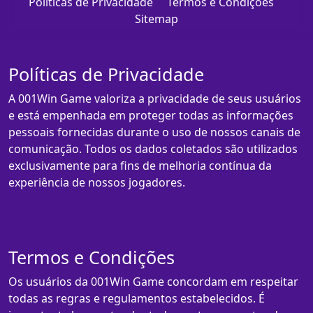
Políticas de Privacidade
Termos e Condições
Sitemap
Políticas de Privacidade
A 001Win Game valoriza a privacidade de seus usuários
e está empenhada em proteger todas as informações
pessoais fornecidas durante o uso de nossos canais de
comunicação. Todos os dados coletados são utilizados
exclusivamente para fins de melhoria contínua da
experiência de nossos jogadores.
Termos e Condições
Os usuários da 001Win Game concordam em respeitar
todas as regras e regulamentos estabelecidos. É