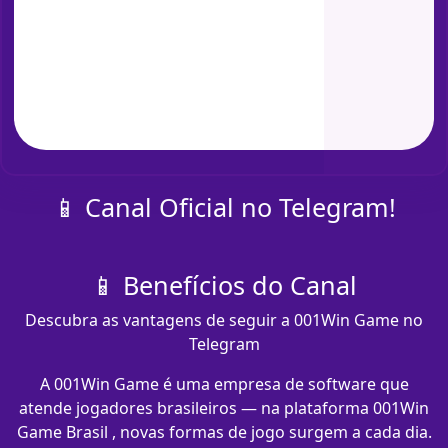
📱 Canal Oficial no Telegram!
📱 Benefícios do Canal
Descubra as vantagens de seguir a 001Win Game no
Telegram
A 001Win Game é uma empresa de software que
atende jogadores brasileiros — na plataforma 001Win
Game Brasil , novas formas de jogo surgem a cada dia.