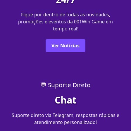
Fique por dentro de todas as novidades,
promoções e eventos da 001Win Game em
tempo real!
Ver Notícias
💬 Suporte Direto
Chat
Suporte direto via Telegram, respostas rápidas e
atendimento personalizado!